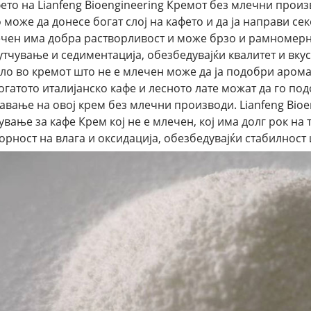
ето на Lianfeng Bioengineering Кремот без млечни произ
 може да донесе богат слој на кафето и да ја направи сек
чен има добра растворливост и може брзо и рамномерно 
утчување и седиментација, обезбедувајќи квалитет и вку
ло во кремот што не е млечен може да ја подобри арома
огатото италијанско кафе и лесното лате можат да го по
авање на овој крем без млечни производи. Lianfeng Bioe
ување за кафе Крем кој не е млечен, кој има долг рок на
орност на влага и оксидација, обезбедувајќи стабилност