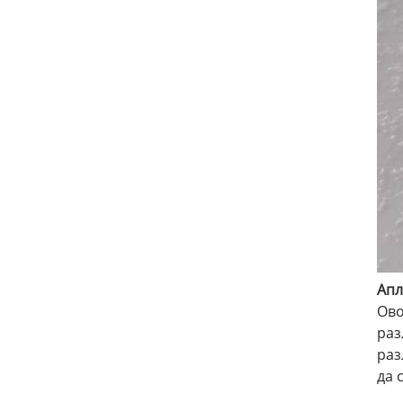
Апл
Ово
раз
раз
да 