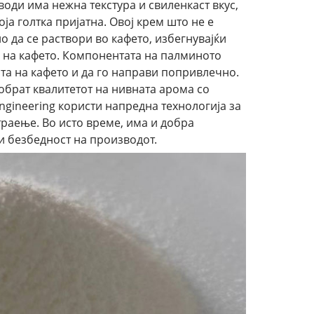
води има нежна текстура и свиленкаст вкус,
оја голтка пријатна. Овој крем што не е
да се раствори во кафето, избегнувајќи
с на кафето. Компонентата на палминото
та на кафето и да го направи попривлечно.
добрат квалитетот на нивната арома со
ngineering користи напредна технологија за
 траење. Во исто време, има и добра
 и безбедност на производот.