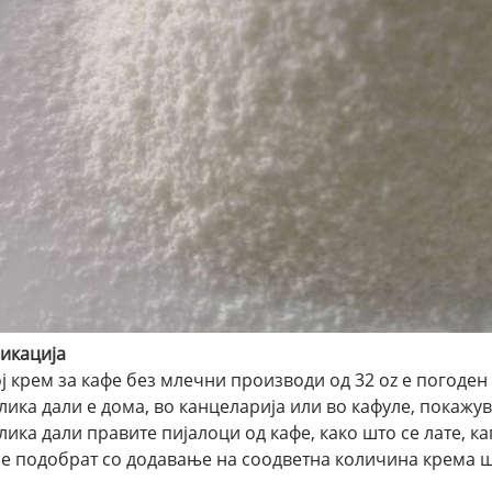
икација
ј крем за кафе без млечни производи од 32 oz е погоден
лика дали е дома, во канцеларија или во кафуле, покажув
лика дали правите пијалоци од кафе, како што се лате, к
се подобрат со додавање на соодветна количина крема ш