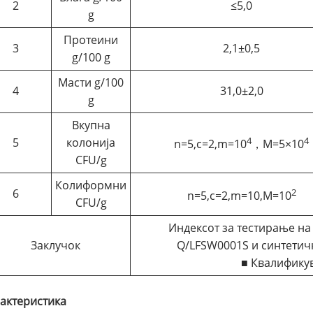
2
≤5,0
g
Протеини
3
2,1±0,5
g/100 g
Масти g/100
4
31,0±2,0
g
Вкупна
4
4
5
колонија
n=5,c=2,m=10
，M=5×10
CFU/g
Колиформни
6
2
n=5,c=2,m=10,M=10
CFU/g
Индексот за тестирање на
Заклучок
Q/LFSW0001S и синтетичк
■ Квалифик
актеристика