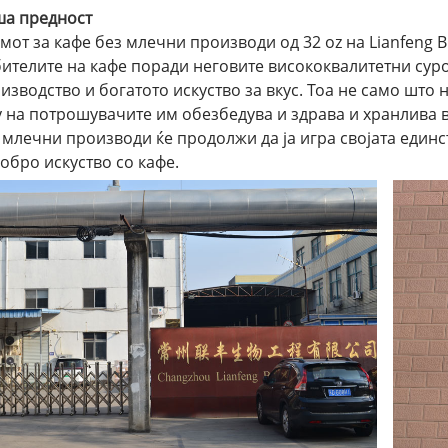
а предност
мот за кафе без млечни производи од 32 oz на Lianfeng B
ителите на кафе поради неговите висококвалитетни суро
изводство и богатото искуство за вкус. Тоа не само што 
у на потрошувачите им обезбедува и здрава и хранлива в
 млечни производи ќе продолжи да ја игра својата единс
обро искуство со кафе.