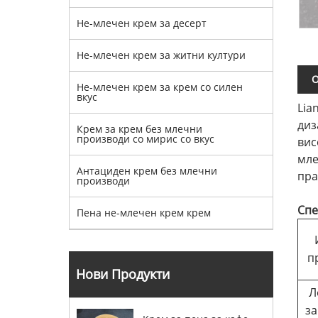
Не-млечен крем за десерт
Не-млечен крем за житни култури
О
Не-млечен крем за крем со силен
вкус
Lia
диз
Крем за крем без млечни
производи со мирис со вкус
вис
мле
Антациден крем без млечни
пра
производи
Спе
Пена не-млечен крем крем
п
Нови Продукти
Л
за