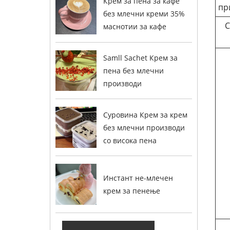
Крем за пена за кафе
пр
без млечни креми 35%
С
маснотии за кафе
Samll Sachet Крем за
пена без млечни
производи
Суровина Крем за крем
без млечни производи
со висока пена
Инстант не-млечен
крем за пенење