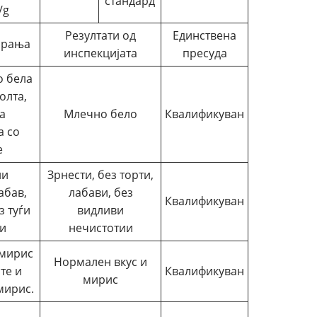
стандард
/g
Резултати од
Единствена
арања
инспекцијата
пресуда
о бела
олта,
а
Млечно бело
Квалификуван
а со
е
ли
Зрнести, без торти,
абав,
лабави, без
Квалификуван
з туѓи
видливи
и
нечистотии
 мирис
Нормален вкус и
те и
Квалификуван
мирис
мирис.