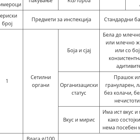
пакување
KG/торба
имероци
ериски
Предмети за инспекција
Стандардни б
број
Бела до млечн
или млечно ж
Боја и сјај
или со бој
конзистентн
адитивит
Сетилни
Прашок и
1
органи
Организациски
грануларен, л
статус
без колачи, бе
нечистоти
Има ист вкус и
Вкус и мирис
како состојки
нема посебен 
Влага g/100