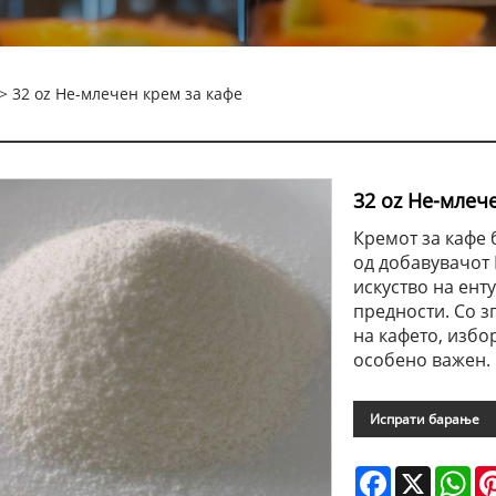
> 32 oz Не-млечен крем за кафе
32 oz Не-млеч
Кремот за кафе 
од добавувачот 
искуство на енту
предности. Со з
на кафето, избо
особено важен.
Испрати барање
Facebook
X
Wh