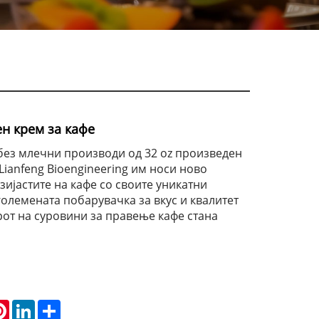
ен крем за кафе
без млечни производи од 32 oz произведен
Lianfeng Bioengineering им носи ново
зијастите на кафе со своите уникатни
големената побарувачка за вкус и квалитет
рот на суровини за правење кафе стана
atsApp
Pinterest
LinkedIn
Share