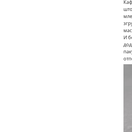
Каф
што
мле
згр
мас
И б
дод
пак
отп