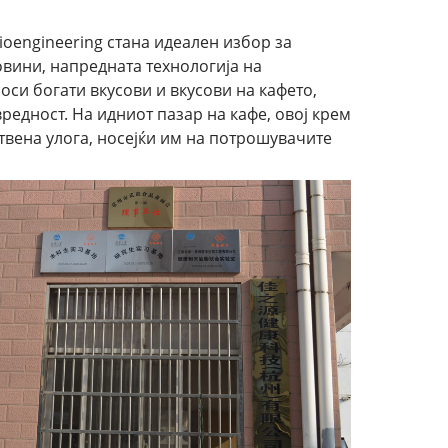
ioengineering стана идеален избор за
вини, напредната технологија на
носи богати вкусови и вкусови на кафето,
редност. На идниот пазар на кафе, овој крем
твена улога, носејќи им на потрошувачите