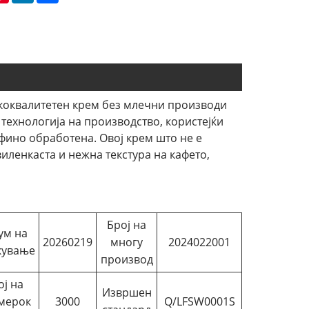
сококвалитетен крем без млечни производи
технологија на производство, користејќи
фино обработена. Овој крем што не е
виленкаста и нежна текстура на кафето,
Број на
ум на
20260219
многу
2024022001
кување
производ
ој на
Извршен
мерок
3000
Q/LFSW0001S