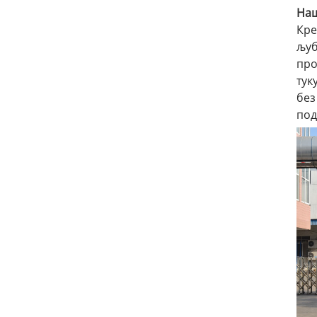
Наш
Кре
љуб
про
тук
без
под