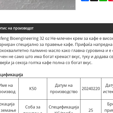
пис на производот
nfeng Bioengineering 32 oz Не-млечен крем за кафе е ви
ајниран специјално за правење кафе. Прифаќа напредна 
ококвалитетно палмино масло како главна суровина и е 
чен не само што има богат кремаст вкус, туку и додава с
вејќи ја секоја голтка кафе полна со богат вкус.
цификација
Име на
Датум на
Дат
К50
20240220
роизвод
производство
исте
окација
Бр
Соба за
Спецификација
 земање
25
при