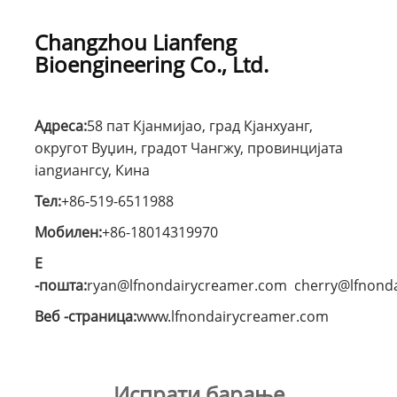
Changzhou Lianfeng
Bioengineering Co., Ltd.
Адреса:
58 пат Кјанмијао, град Кјанхуанг,
округот Вуџин, градот Чангжу, провинцијата
iangиангсу, Кина
Тел:
+86-519-6511988
Мобилен:
+86-18014319970
Е
-пошта:
ryan@lfnondairycreamer.com
cherry@lfnond
Веб -страница:
www.lfnondairycreamer.com
Испрати барање