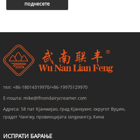
тел:
+86-18014319970/+86-19975129970
Е-пошта:
mike@lfnondairycreamer.com
Адреса:
58 пат Кјанмијао, град Кјанхуанг, округот Вуџин,
градот Чангжу, провинцијата iangиангсу, Кина
ИСПРАТИ БАРАЊЕ