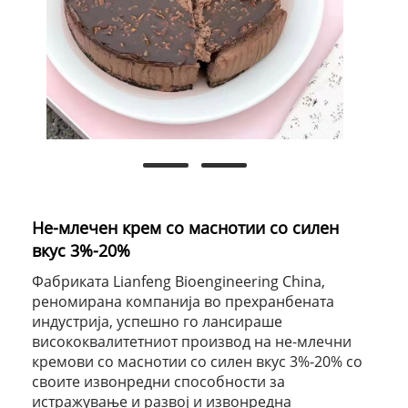
Не-млечен крем со маснотии со силен
вкус 3%-20%
Фабриката Lianfeng Bioengineering China,
реномирана компанија во прехранбената
индустрија, успешно го лансираше
висококвалитетниот производ на не-млечни
кремови со маснотии со силен вкус 3%-20% со
своите извонредни способности за
истражување и развој и извонредна