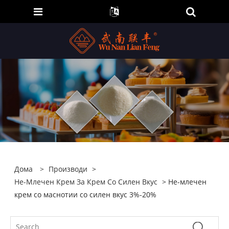
Дома
>
Производи
>
Не-Млечен Крем За Крем Со Силен Вкус
> Не-млечен
крем со маснотии со силен вкус 3%-20%