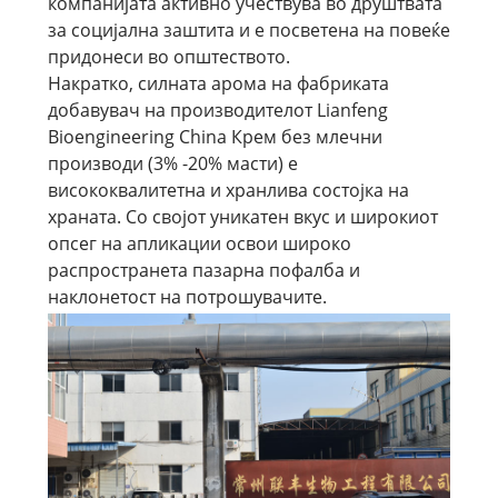
компанијата активно учествува во друштвата
за социјална заштита и е посветена на повеќе
придонеси во општеството.
Накратко, силната арома на фабриката
добавувач на производителот Lianfeng
Bioengineering China Крем без млечни
производи (3% -20% масти) е
висококвалитетна и хранлива состојка на
храната. Со својот уникатен вкус и широкиот
опсег на апликации освои широко
распространета пазарна пофалба и
наклонетост на потрошувачите.