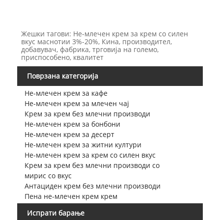
Жешки тагови: Не-млечен крем за крем со силен
вкус маснотии 3%-20%, Кина, производител,
добавувач, фабрика, трговија на големо,
приспособено, квалитет
Поврзана категорија
Не-млечен крем за кафе
Не-млечен крем за млечен чај
Крем за крем без млечни производи
Не-млечен крем за бонбони
Не-млечен крем за десерт
Не-млечен крем за житни култури
Не-млечен крем за крем со силен вкус
Крем за крем без млечни производи со
мирис со вкус
Антациден крем без млечни производи
Пена не-млечен крем крем
Испрати барање