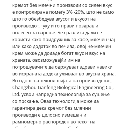
кремот без млечни производи со силен вкус
е контролирана помеѓу 3% -20%, што не само
што го обезбедува вкусот и вкусот на
производот, туку и го прави поздрав и
полесен за варење. Без разлика дали се
користи како придружник за кафе, млечен чај
или како додаток во печива, овој не-млечен
крем може да додаде богат вкус и вкус на
храната, овозможувајќи им на
потрошувачите да одржуваат здрави навики
во исхраната додека уживаат во вкусна храна.
Во однос на технологијата на производство,
Changzhou Lianfeng Biological Engineering Co.,
Ltd. усвои напредна технологија за сушење
со прскање. Оваа технологија може да
гарантира дека кремот без млечни
производи е целосно измешан и
рамномерно распореден во текот на