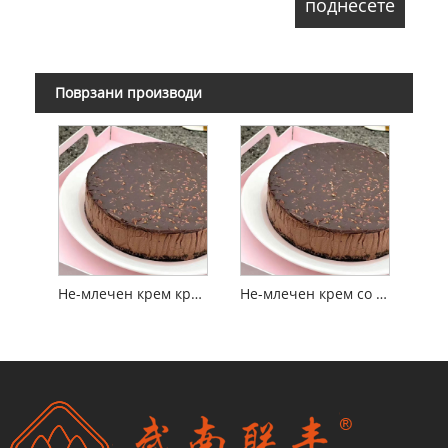
Поврзани производи
Не-млечен крем крем со силен вкус 20%-30% маснотии
Не-млечен крем со маснотии со силен вкус 40%-50%