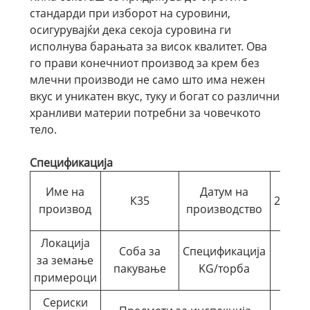
стандарди при изборот на суровини,
осигурувајќи дека секоја суровина ги
исполнува барањата за висок квалитет. Ова
го прави конечниот производ за крем без
млечни производи не само што има нежен
вкус и уникатен вкус, туку и богат со различни
хранливи материи потребни за човечкото
тело.
Спецификација
Име на
Датум на
К35
20240
производ
производство
Локација
Соба за
Спецификација
за земање
25
пакување
KG/торба
примероци
Сериски