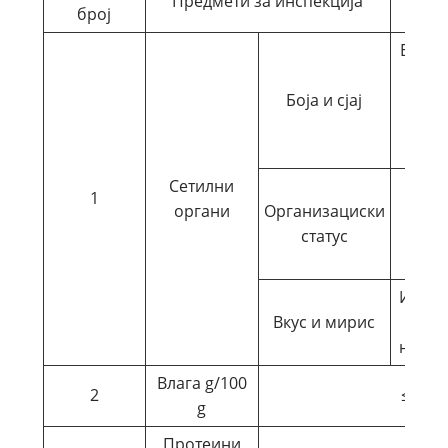
Предмети за инспекција
Стан
број
Бела 
или 
Боја и сјај
и
кон
Сетилни
П
1
органи
Организациски
гран
статус
без к
н
Има и
Вкус и мирис
како
нема 
Влага g/100
2
≤5,0
g
Протеини