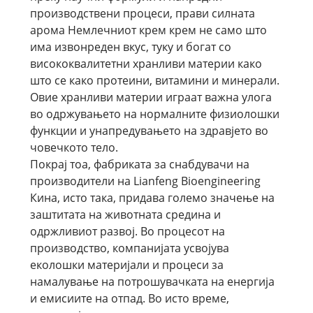
производствени процеси, прави силната
арома Немлечниот крем крем не само што
има извонреден вкус, туку и богат со
висококвалитетни хранливи материи како
што се како протеини, витамини и минерали.
Овие хранливи материи играат важна улога
во одржувањето на нормалните физиолошки
функции и унапредувањето на здравјето во
човечкото тело.
Покрај тоа, фабриката за снабдувачи на
производители на Lianfeng Bioengineering
Кина, исто така, придава големо значење на
заштитата на животната средина и
одржливиот развој. Во процесот на
производство, компанијата усвојува
еколошки материјали и процеси за
намалување на потрошувачката на енергија
и емисиите на отпад. Во исто време,