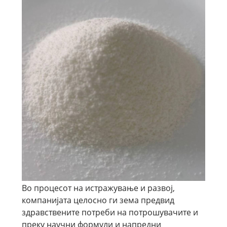
Во процесот на истражување и развој,
компанијата целосно ги зема предвид
здравствените потреби на потрошувачите и
преку научни формули и напредни