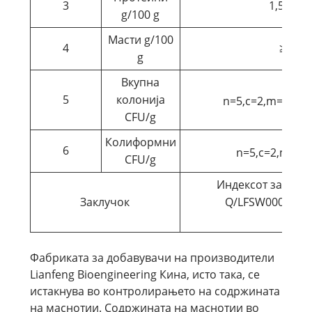
3
1,5±0,50
g/100 g
Масти g/100
4
≥3,0
g
Вкупна
4
5
колонија
n=5,c=2,m=10
，
CFU/g
Колиформни
6
n=5,c=2,m=10
CFU/g
Индексот за тест
Заклучок
Q/LFSW0001S и 
■ К
Фабриката за добавувачи на производители
Lianfeng Bioengineering Кина, исто така, се
истакнува во контролирањето на содржината
на маснотии. Содржината на маснотии во