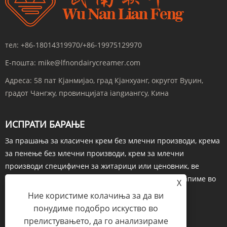
тел:
+86-18014319970/+86-19975129970
Е-пошта:
mike@lfnondairycreamer.com
Адреса:
58 пат Кјанмијао, град Кјанхуанг, округот Вуџин,
градот Чангжу, провинцијата iangиангсу, Кина
ИСПРАТИ БАРАЊЕ
За прашања за класичен крем без млечни производи, крема
за пенење без млечни производи, крем за млечни
производи специфичен за житарици или ценовник, ве
молиме оставете ни ја вашата е-пошта и ние ќе стапиме во
X
контакт во рок од 24 часа.
Ние користиме колачиња за да ви
понудиме подобро искуство во
ИСТРАЖУВАЈ СЕГА
прелистувањето, да го анализираме