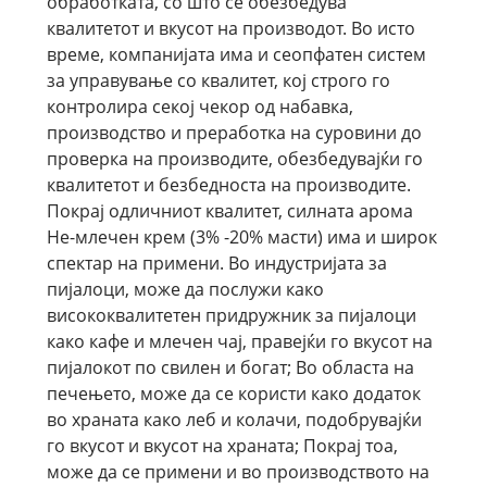
обработката, со што се обезбедува
квалитетот и вкусот на производот. Во исто
време, компанијата има и сеопфатен систем
за управување со квалитет, кој строго го
контролира секој чекор од набавка,
производство и преработка на суровини до
проверка на производите, обезбедувајќи го
квалитетот и безбедноста на производите.
Покрај одличниот квалитет, силната арома
Не-млечен крем (3% -20% масти) има и широк
спектар на примени. Во индустријата за
пијалоци, може да послужи како
висококвалитетен придружник за пијалоци
како кафе и млечен чај, правејќи го вкусот на
пијалокот по свилен и богат; Во областа на
печењето, може да се користи како додаток
во храната како леб и колачи, подобрувајќи
го вкусот и вкусот на храната; Покрај тоа,
може да се примени и во производството на