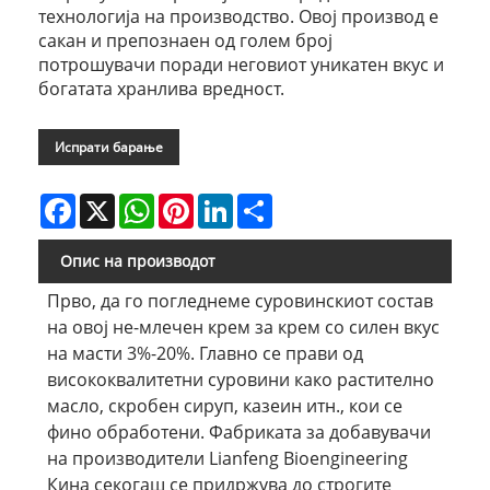
технологија на производство. Овој производ е
сакан и препознаен од голем број
потрошувачи поради неговиот уникатен вкус и
богатата хранлива вредност.
Испрати барање
Facebook
X
WhatsApp
Pinterest
LinkedIn
Share
Опис на производот
Прво, да го погледнеме суровинскиот состав
на овој не-млечен крем за крем со силен вкус
на масти 3%-20%. Главно се прави од
висококвалитетни суровини како растително
масло, скробен сируп, казеин итн., кои се
фино обработени. Фабриката за добавувачи
на производители Lianfeng Bioengineering
Кина секогаш се придржува до строгите