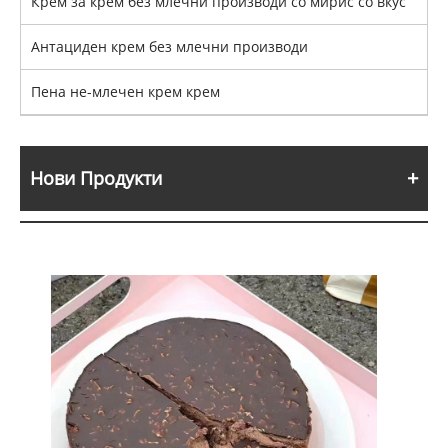
Крем за крем без млечни производи со мирис со вкус
Антациден крем без млечни производи
Пена не-млечен крем крем
Нови Продукти